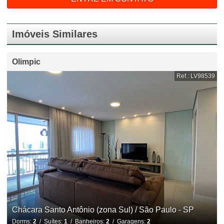
Imóveis Similares
Olimpic
Ref.: LV98539
Chácara Santo Antônio (zona Sul) / São Paulo - SP
Dorms:
2
/ Suítes:
1
/ Banheiros:
2
/ Garagens:
2