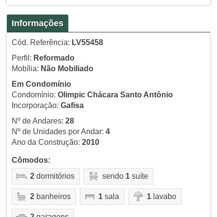
Informações
Cód. Referência:
LV55458
Perfil:
Reformado
Mobília:
Não Mobiliado
Em Condomínio
Condomínio:
Olimpic Chácara Santo Antônio
Incorporação:
Gafisa
Nº de Andares:
28
Nº de Unidades por Andar:
4
Ano da Construção:
2010
Cômodos:
2
dormitórios
sendo
1
suíte
2
banheiros
1
sala
1
lavabo
2
garagens