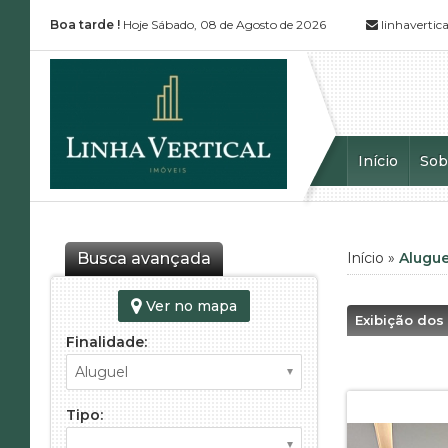
Boa tarde !
Hoje Sábado, 08 de Agosto de 2026
linhaverti
Início
Sob
Busca avançada
Início
»
Alugue
Ver no mapa
Exibição dos
Finalidade:
Tipo: