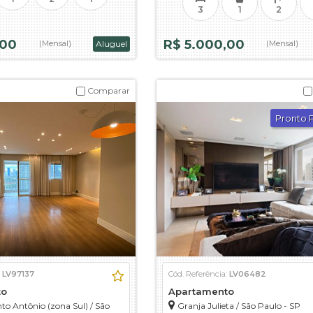
3
1
2
,00
R$ 5.000,00
(Mensal)
Aluguel
(Mensal)
Comparar
Pronto 
:
LV97137
Cód. Referência:
LV06482
to
Apartamento
to Antônio (zona Sul)
/
São
Granja Julieta
/
São Paulo - SP