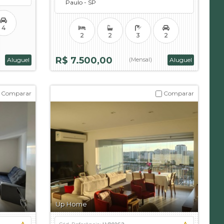
Paulo - SP
4
2
2
3
2
R$ 7.500,00
Aluguel
(Mensal)
Aluguel
Comparar
Comparar
Up Home