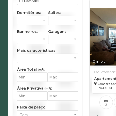
New Age (1)
Poema Granja Julieta (1)
Dormitórios:
Suítes:
Banheiros:
Garagens:
Mais características:
Olimpic
Área Total
:
(m²)
Cód. Referência
Apartamen
Chácara San
Paulo - SP
Área Privativa
:
(m²)
2
Faixa de preço: