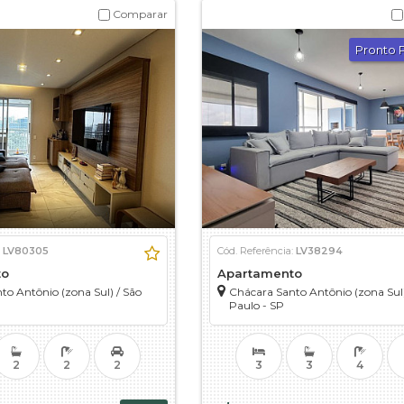
Comparar
Pronto 
:
LV80305
Cód. Referência:
LV38294
to
Apartamento
to Antônio (zona Sul)
/
São
Chácara Santo Antônio (zona Sul
Paulo - SP
2
2
2
3
3
4