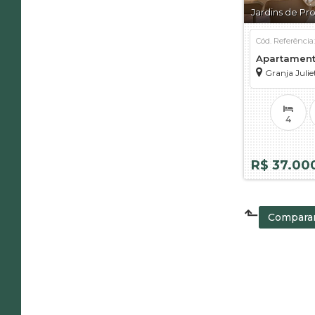
Jardins de Pr
Cód. Referência
Apartament
Granja Julie
4
R$ 37.00
⬑
Comparar