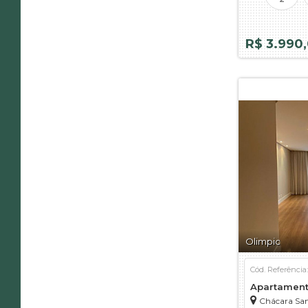
R$ 3.990
Olimpic
Cód. Referência
Apartamen
Chácara San