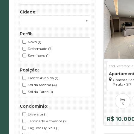
Cidade:
Perfil:
Novo (1)
Reformado (7)
Seminovo (1)
Cód. Referência
Posição:
Apartamen
Frente Avenida (1)
Chácara San
Paulo - SP
Sol da Manhã (4)
Sol da Tarde (1)
3
Condomínio:
Diversitá (1)
R$ 10.00
Jardins de Provance (2)
Laguna By 380 (1)