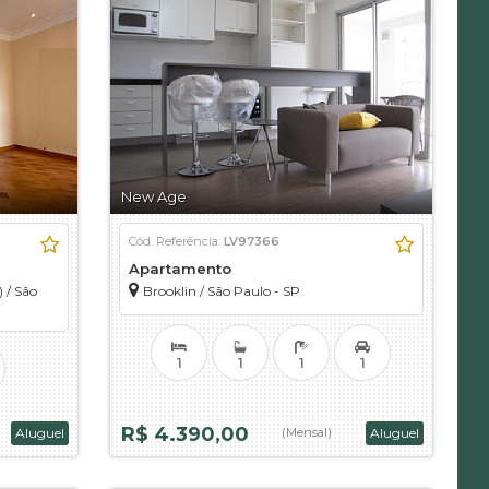
New Age
Cód. Referência:
LV97366
Apartamento
)
/
São
Brooklin
/
São Paulo - SP
1
1
1
1
R$ 4.390,00
Aluguel
(Mensal)
Aluguel