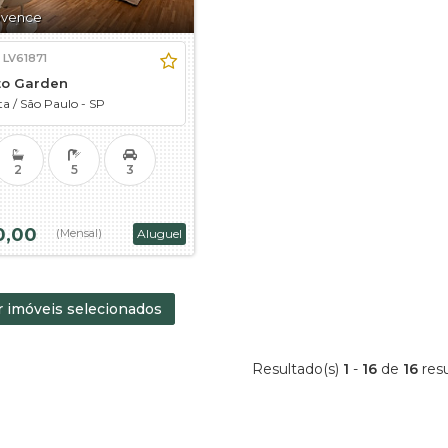
ovence
:
LV61871
o Garden
ta
/
São Paulo - SP
2
5
3
0,00
(Mensal)
Aluguel
 imóveis selecionados
Resultado(s)
1
-
16
de
16
resu