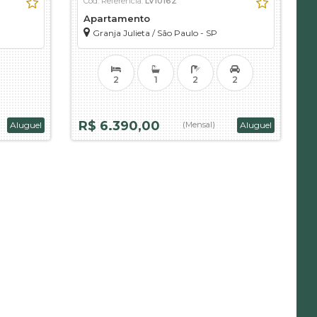
Cód. Referência:
LV10162
Apartamento
Granja Julieta
/
São Paulo - SP
2
1
2
2
R$ 6.390,00
Aluguel
(Mensal)
Aluguel