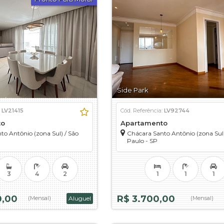
Side Park
:
LV21415
Cód. Referência:
LV92744
to
Apartamento
to Antônio (zona Sul)
/
São
Chácara Santo Antônio (zona Sul
Paulo - SP
3
4
2
1
1
1
0,00
R$ 3.700,00
(Mensal)
Aluguel
(Mensal)