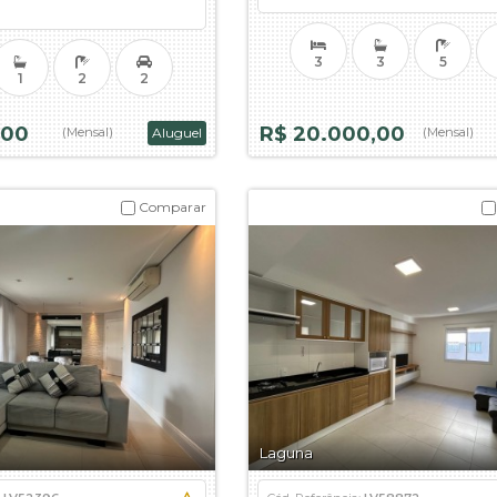
3
3
5
1
2
2
,00
R$ 20.000,00
(Mensal)
Aluguel
(Mensal)
Comparar
Laguna