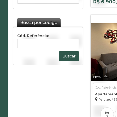
R$ 6.900
Busca por código
Cód. Referência:
New Life
Cód. Referência
Apartamen
Perdizes
/
Sã
2