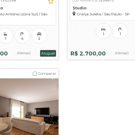
:
LV52396
Cód. Referência:
LV58872
to
Studio
to Antônio (zona Sul)
/
São
Granja Julieta
/
São Paulo - SP
1
1
1
4
2
,00
R$ 2.700,00
(Mensal)
Aluguel
(Mensal)
Comparar