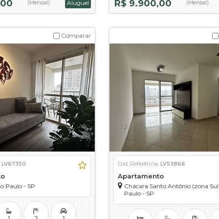
,00
R$ 9.900,00
(Mensal)
Aluguel
(Mensal)
Comparar
:
LV67350
Cód. Referência:
LV53866
to
Apartamento
o Paulo - SP
Chácara Santo Antônio (zona Sul
Paulo - SP
1
2
1