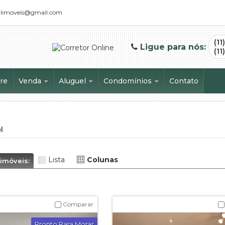
calimoveis@gmail.com
(11
Ligue para nós:
(11
re
Venda
Aluguel
Condomínios
Contato
Apartamento (13)
Apartamento (14)
Adágio (1)
Apartamento Garden (1)
Apartamento Garden (1)
Alto do Bosque (1)
Cobertura (2)
Studio (1)
Diversitá (1)
l
Sala Comercial (1)
Jardins de Provance (5)
Laguna By 380 (1)
Lista
Colunas
 imóveis:
Near Granja Julieta (2)
New Age (1)
Poema Granja Julieta (1)
Comparar
The Gift (1)
Pronto Para Morar