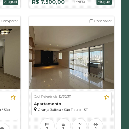
R$ 7.500,00
Aluguel
(Mensal)
Aluguel
Comparar
Comparar
Cód. Referência:
LV32311
Apartamento
)
/
São
Granja Julieta
/
São Paulo - SP
3
3
3
2