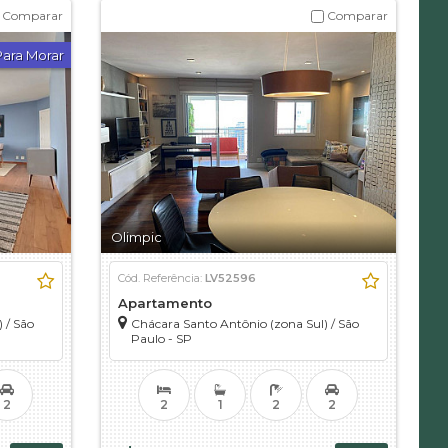
Comparar
Comparar
Para Morar
Olimpic
Cód. Referência:
LV52596
Apartamento
)
/
São
Chácara Santo Antônio (zona Sul)
/
São
Paulo - SP
2
2
1
2
2