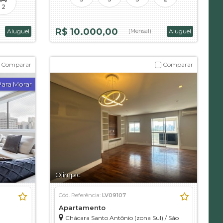
2
R$ 10.000,00
Aluguel
(Mensal)
Aluguel
Comparar
Comparar
Para Morar
Olimpic
Cód. Referência:
LV09107
Apartamento
Chácara Santo Antônio (zona Sul)
/
São