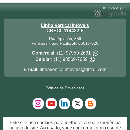
Linha Vertical Imóveis
CRECI: 114422-F
Rua Apiacás, 559
Perdizes
-
São Paulo
/
SP
,
05017-020
Comercial:
(11) 97959-2631
Celular:
(11) 98569-7659
E-mail:
linhaverticalimoveis@gmail.com
Política de Privacidade
Este site usa cookies para melhorar a sua experiência
no uso do site. Ao usá-lo, você concorda com o uso de