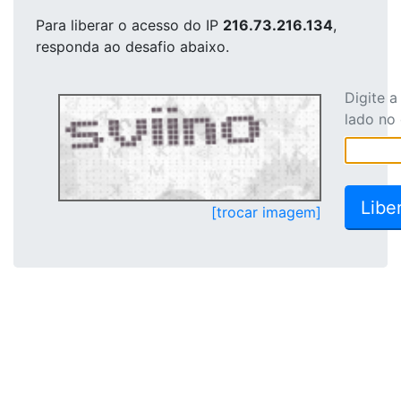
Para liberar o acesso
do IP
216.73.216.134
,
responda ao desafio abaixo.
Digite 
lado no
[trocar imagem]