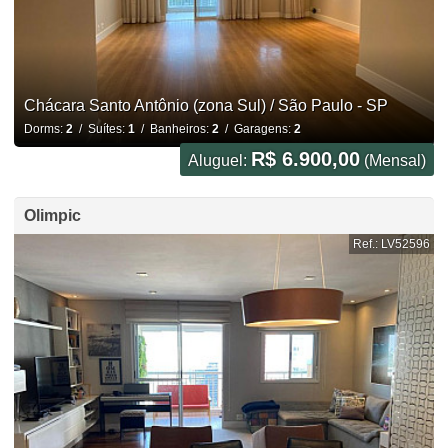
Chácara Santo Antônio (zona Sul) / São Paulo - SP
Dorms:
2
/ Suítes:
1
/ Banheiros:
2
/ Garagens:
2
R$ 6.900,00
Aluguel:
(Mensal)
Olimpic
Ref.: LV52596