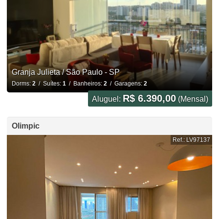
Granja Julieta / São Paulo - SP
Dorms:
2
/ Suítes:
1
/ Banheiros:
2
/ Garagens:
2
R$ 6.390,00
Aluguel:
(Mensal)
Olimpic
Ref.: LV97137