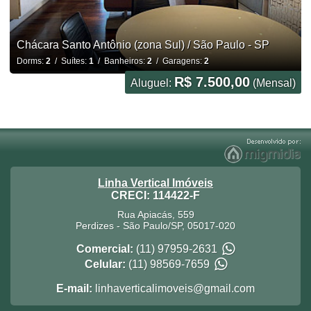
Chácara Santo Antônio (zona Sul) / São Paulo - SP
Dorms:
2
/ Suítes:
1
/ Banheiros:
2
/ Garagens:
2
R$ 7.500,00
Aluguel:
(Mensal)
Linha Vertical Imóveis
CRECI: 114422-F
Rua Apiacás, 559
Perdizes
-
São Paulo
/
SP
,
05017-020
Comercial:
(11) 97959-2631
Celular:
(11) 98569-7659
E-mail:
linhaverticalimoveis@gmail.com